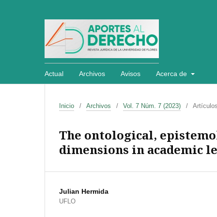
Actual
Archivos
Avisos
Acerca de
Inicio
/
Archivos
/
Vol. 7 Núm. 7 (2023)
/
Artículo
The ontological, epistemo
dimensions in academic le
Julian Hermida
UFLO