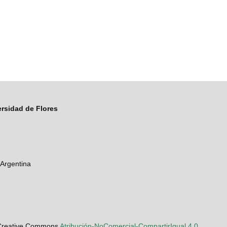
ersidad de Flores
 Argentina
a Creative Commons
Atribución-NoComercial-CompartirIgual 4.0