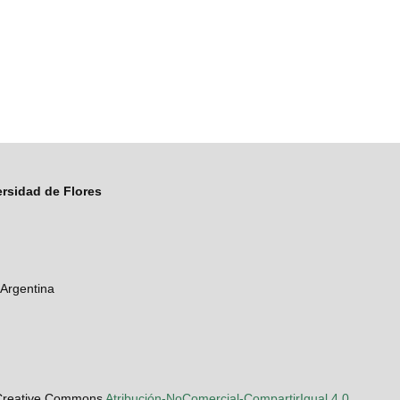
ersidad de Flores
 Argentina
a Creative Commons
Atribución-NoComercial-CompartirIgual 4.0